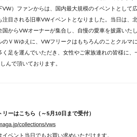
下VW）ファンからは、国内最大規模のイベントとして
も注目される旧車VWイベントとなりました。当日は、
全国からVWオーナーが集合し、自慢の愛車を披露いた
ルのＶＷゆえに、VWフリークはもちろんのことクルマ
多く足を運んでいただき、女性やご家族連れの皆様に、
楽しんで頂いております。
トリーはこちら（～5月10日まで受付）
emaga.jp/collections/vws
はイベント当日でもお買い求めいただけます。