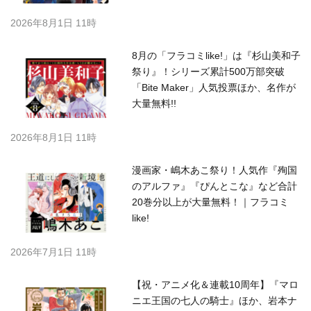
2026年8月1日 11時
8月の「フラコミlike!」は『杉山美和子
祭り』！シリーズ累計500万部突破
「Bite Maker」人気投票ほか、名作が
大量無料!!
2026年8月1日 11時
漫画家・嶋木あこ祭り！人気作『殉国
のアルファ』『ぴんとこな』など合計
20巻分以上が大量無料！｜フラコミ
like!
2026年7月1日 11時
【祝・アニメ化＆連載10周年】『マロ
ニエ王国の七人の騎士』ほか、岩本ナ