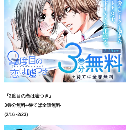
『2度目の恋は嘘つき』
3巻分無料+待てば全話無料
(2/16~2/23)