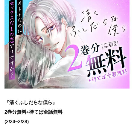
『清くふしだらな僕ら』
2巻分無料+待てば全話無料
(2/24~2/28)