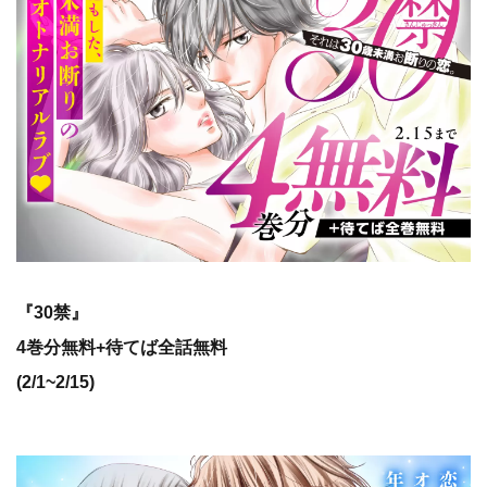
『30禁』
4巻分無料+待てば全話無料
(2/1~2/15)