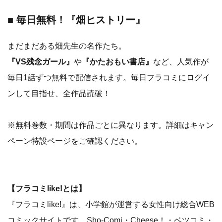
■ 毎日無料！
『畑ヒストリー』
まだまだある畑先生の名作たち。
『VS残念ガール』
や
『かたおもい書店』
など、人気作が
毎日1話ずつ無料で配信されます。毎日フラコミにログイ
ンして目指せ、全作品読破！
※無料巻数・期間は作品ごとに異なります。詳細はキャン
ペーン特設ページをご確認ください。
【フラコミlike!とは】
『フラコミlike!』は、小学館が運営する女性向け総合WEB
コミックサイトです。Sho-Comi・Cheese！・ベツコミ・