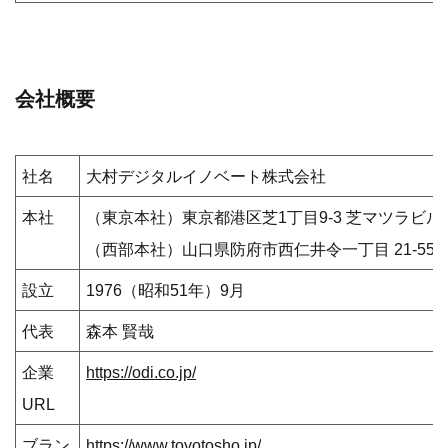
会社概要
社名
大村デジタルイノベート株式会社
本社
（東京本社）東京都港区芝1丁目9-3 芝マツラビル1
（西部本社）山口県防府市西仁井令一丁目 21-55
設立
1976（昭和51年）9月
代表
森本 賢哉
企業
https://odi.co.jp/
URL
ブラン
https://www.toyotosho.jp/