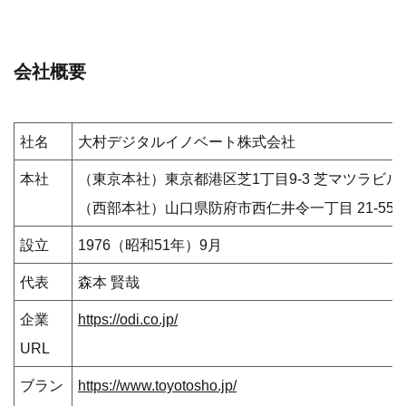
会社概要
社名
大村デジタルイノベート株式会社
本社
（東京本社）東京都港区芝1丁目9-3 芝マツラビル1
（西部本社）山口県防府市西仁井令一丁目 21-55
設立
1976（昭和51年）9月
代表
森本 賢哉
企業
https://odi.co.jp/
URL
ブラン
https://www.toyotosho.jp/