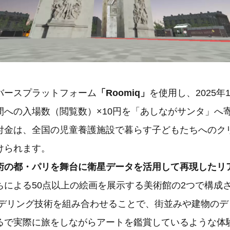
バースプラットフォーム
「Roomiq」
を使用し、2025年
間への入場数（閲覧数）×10円を「あしながサンタ」へ
付金は、全国の児童養護施設で暮らす子どもたちへのク
けられます。
術の都・パリを舞台に衛星データを活用して再現したリ
ちによる50点以上の絵画を展示する美術館の2つで構成
モデリング技術を組み合わせることで、街並みや建物のデ
るで実際に旅をしながらアートを鑑賞しているような体