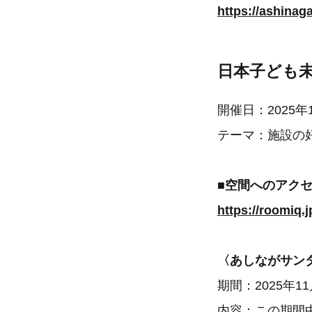
https://ashinag
日本子ども未
開催日：2025年
テーマ：施設の
■空間へのアク
https://roomiq.
〈あしながサン
期間：2025年1
内容：この期間