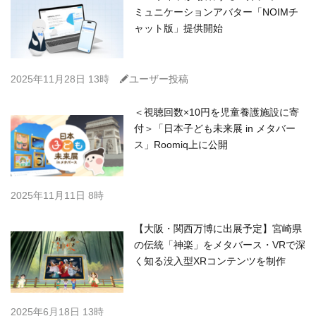
ミュニケーションアバター「NOIMチ
ャット版」提供開始
C
2025年11月28日 13時
ユーザー投稿
＜視聴回数×10円を児童養護施設に寄
付＞「日本子ども未来展 in メタバー
ス」Roomiq上に公開
2025年11月11日 8時
【大阪・関西万博に出展予定】宮崎県
の伝統「神楽」をメタバース・VRで深
く知る没入型XRコンテンツを制作
2025年6月18日 13時