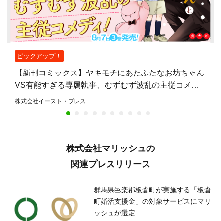
ピックアップ！
【新刊コミックス】ヤキモチにあたふたなお坊ちゃん
VS有能すぎる専属執事、むずむず波乱の主従コメデ
ィ『思春期お坊ちゃんと万能執事』第3巻、8月7日発
株式会社イースト・プレス
売！
株式会社マリッシュの
関連プレスリリース
群馬県邑楽郡板倉町が実施する「板倉
町婚活支援金」の対象サービスにマリ
ッシュが選定