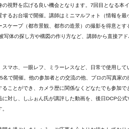
身の視野を広げる良い機会となります。7回目となる本
置するお台場で開催。講師はミニマルフォト（情報を最
ースケープ（都市景観、都市の造景）の撮影を得意とす
。被写体の探し方や構図の作り方など、講師から直接アド
。
。スマホ、一眼レフ、ミラーレスなど、日常で使用して
15名で開催。他の参加者との交流の他、プロの写真家の
することができ、カメラ歴に関係なくどなたでも参加で
に対し、しふぉん氏が講評した動画を、後日DCP公式Yo
す。