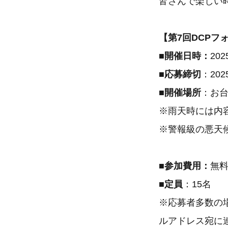
皆さんで楽しい
【第7回DCPフォ
■開催日時：
20
■応募締切
：20
■開催場所
：お
※雨天時には内
※警報級の悪天
■参加費用：
無
■定員
：15名
※応募者多数の
ルアドレス宛に