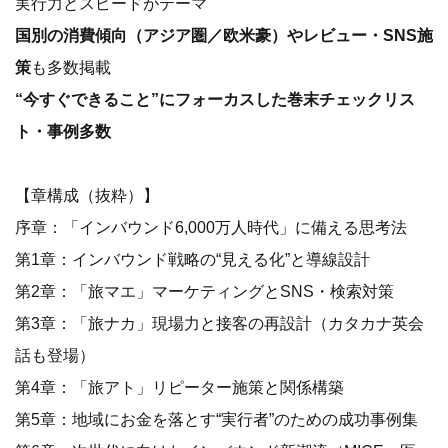
実行力とスピードがテーマ
国別の消費傾向（アジア圏／欧米豪）やレビュー・SNS施
策
も多数掲載
“今すぐできること”にフォーカスした巻末チェックリス
ト・事例多数
【章構成（抜粋）】
序章：「インバウンド6,000万人時代」に備える思考法
第1章：インバウンド戦略の“見える化”と導線設計
第2章：「旅マエ」マーケティングとSNS・検索対策
第3章：「旅ナカ」現場力と接客の再設計（カタカナ英会
話も登場）
第4章：「旅アト」リピーター施策と関係構築
第5章：地域にお金を落とす“実行者”のための成功事例集