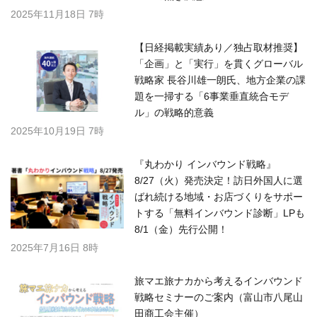
2025年11月18日 7時
【日経掲載実績あり／独占取材推奨】
「企画」と「実行」を貫くグローバル
戦略家 長谷川雄一朗氏、地方企業の課
題を一掃する「6事業垂直統合モデ
ル」の戦略的意義
2025年10月19日 7時
『丸わかり インバウンド戦略』
8/27（火）発売決定！訪日外国人に選
ばれ続ける地域・お店づくりをサポー
トする「無料インバウンド診断」LPも
8/1（金）先行公開！
2025年7月16日 8時
旅マエ旅ナカから考えるインバウンド
戦略セミナーのご案内（富山市八尾山
田商工会主催）