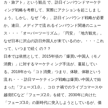
カ・旅アト」という観点 で、訪日インバウンドマーケテ
ィング戦略を考察して、実際にアクションを起こしま し
ょう。しかし、なぜ「今」、訪日インバウンド戦略が必要
か。連日、メディアで流 れるインバウンド関連のニュー
ス・・・「オーバーツーリズム」「円安」「地方観光」。
なぜ日本に沢山の訪日外国人が来ているのか。・・・これ
って、いつまで続く の？？
日本では依然として、2015年頃の「爆買い中国人（モノ
消費）」に対するマーケティ ング手法が、蔓延してい
る。2018年から「コト消費」つまり、体験、体験という
流 れ・・・訪日マーケティング戦略は爆買い中国人で始
まった「フェーズ1.0」、コロ ナ禍でのライブコマースや
越境ECなど「フェーズ2.0」を経て、2030年に向けた
「フェーズ3.0」の新時代に突入しようとしているが、価