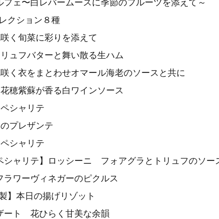
ルフェ〜白レバームースに季節のフルーツを添えて～
串セレクション８種
花咲く旬菜に彩りを添えて
トリュフバターと舞い散る生ハム
花咲く衣をまとわせオマール海老のソースと共に
 花穂紫蘇が香る白ワインソース
スペシャリテ
旬のプレザンテ
スペシャリテ
Tスペシャリテ】ロッシーニ フォアグラとトリュフのソー
フラワーヴィネガーのピクルス
T特製】本日の揚げリゾット
ザート 花ひらく甘美な余韻