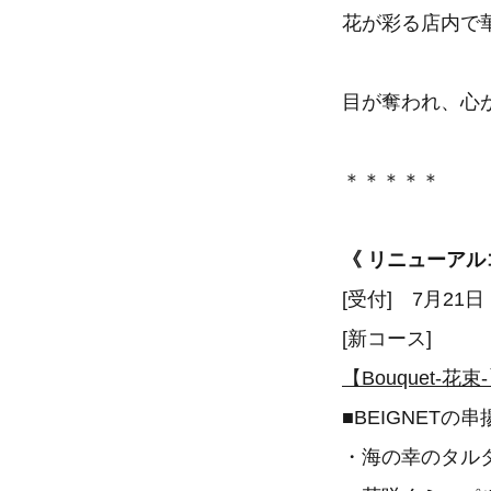
花が彩る店内で
目が奪われ、心が
＊＊＊＊＊
《 リニューアル
[受付] 7月2
[新コース]
【Bouquet-花
■BEIGNET
・海の幸のタル