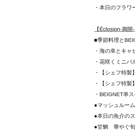
・本日のフラワ
【Éclosion
■季節料理とBE
・海の幸とキャ
・花咲くミニパ
・【シェフ特製
・【シェフ特製
・BEIGNET
●マッシュルー
●本日の魚介の
●甘鯛 華やぐ