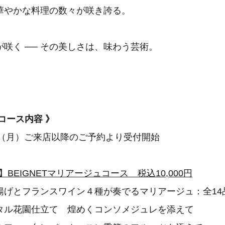
華やかな料理の数々が咲き誇る。
咲く ── その美しさは、味わう芸術。
コース内容 》
1日（月）ご来店以降のご予約より受付開始
束-】BEIGNETマリアージュコース 税込10,000円
の串揚げとフランスワイン４種が奏でるマリアージュ：全14
タル花園仕立て 煌めくコンソメジュレを添えて