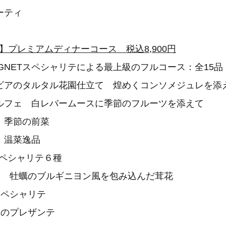
ーティ
-満開-】プレミアムディナーコース 税込8,900円
IGNETスペシャリテによる最上級のフルコース：全15品
ビアのタルタル花園仕立て 煌めくコンソメジュレを添
ルフェ 白レバームースに季節のフルーツを添えて
】季節の前菜
】温菜逸品
串スペシャリテ６種
ム 牡蠣のブルギニヨン風を包み込んだ茸花
スペシャリテ
旬のプレザンテ