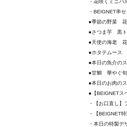
・花咲くミニパ
・BEIGNET
●季節の野菜 
●さつま芋 黒
●天使の海老 
●ホタテムース
●本日の魚介の
●甘鯛 華やぐ
●本日のお肉の
●【BEIGNE
・【お口直し】
・【BEIGNE
・本日の特製デ