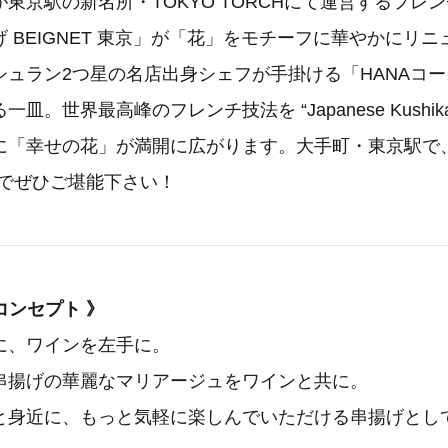
東京駅の新名所・TOKYO TORCHにて運営するフレ
 BEIGNET 東京」が「花」をモチーフに華やかにリ
シュラン2つ星の名店出身シェフが手掛ける「HANAコ
皿。世界最高峰のフレンチ技法を “Japanese Kushika
に「幸せの花」が満開に広がります。大手町・東京駅で
パでぜひご堪能下さい！
- コンセプト 》
に、ワインを左手に。
串揚げの華麗なマリアージュをワインと共に。
と身近に、もっと気軽に楽しんでいただける串揚げとし