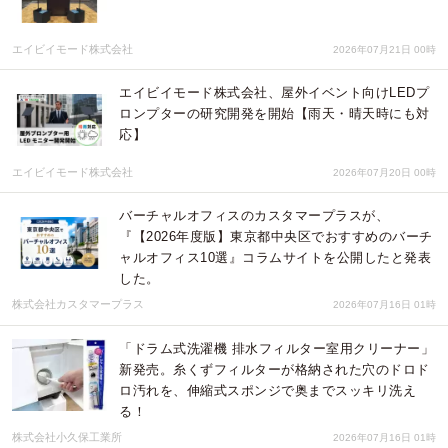
エイビイモード株式会社
2026年07月21日 00時
エイビイモード株式会社、屋外イベント向けLEDプ
ロンプターの研究開発を開始【雨天・晴天時にも対
応】
エイビイモード株式会社
2026年07月20日 00時
バーチャルオフィスのカスタマープラスが、
『【2026年度版】東京都中央区でおすすめのバーチ
ャルオフィス10選』コラムサイトを公開したと発表
した。
株式会社カスタマープラス
2026年07月16日 01時
「ドラム式洗濯機 排水フィルター室用クリーナー」
新発売。糸くずフィルターが格納された穴のドロド
ロ汚れを、伸縮式スポンジで奥までスッキリ洗え
る！
株式会社小久保工業所
2026年07月16日 01時