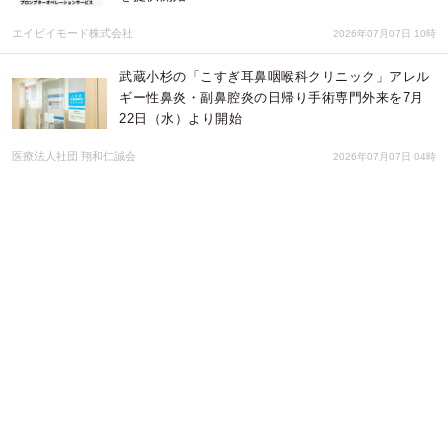
エイビイモード株式会社
2026年07月07日 10時
武蔵小杉の「こすぎ耳鼻咽喉科クリニック」アレル
ギー性鼻炎・副鼻腔炎の日帰り手術専門外来を7月
22日（水）より開始
医療法人社団 翔和仁誠会
2026年07月07日 04時
エイビイモード株式会社、自社開発プロンプターソ
フト「ScriptFlow Basic」が縦書き表示・編集に対
応
エイビイモード株式会社
2026年07月06日 09時
エイビイモード株式会社、見づらくなったプロンプ
ターをオンラインで無料診断する「プロンプター見
やすさ改善サービス」を開始
エイビイモード株式会社
2026年07月05日 09時
SNS累計34万回超視聴・1800件超保存の反響！ 暑