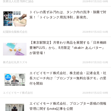
医療法人社団 翔和仁誠会
2026年07月23日 06時
トイレの黒ずみ汚れは、タンク内の洗浄・除菌で対
策！「トイレタンク用洗浄剤」新発売。
紀陽除虫菊株式会社
2026年07月23日 01時
【東京駅限定】月替わり商品を展開する「日本橋錦
豊琳PLUS」から、8月限定『okaki+ あんバター』
が新登場！
株式会社丸井スズキ
2026年07月23日 01時
エイビイモード株式会社、株主総会・記者会見・社
長スピーチ向け「プロンプター無料出張デモ」の受
付を開始
エイビイモード株式会社
2026年07月22日 00時
エイビイモード株式会社、プロンプター原稿の情報
管理に関するnote記事を公開