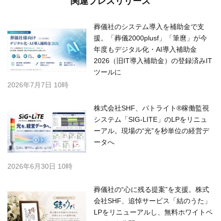
関連プレスリリース
葬儀社のシステム導入を補助金で支
援。「葬儀2000plusf」「筆麿」が今
年度もデジタル化・AI導入補助金
2026（旧IT導入補助金）の登録済みIT
ツールに
2026年7月7日 10時
株式会社SHF、パトライト®稼働監視
システム「SIG-LITE」のLPをリニュ
ーアル。現場の“光”を秒単位の経営デ
ータへ
2026年6月30日 10時
葬儀社の“心に残る提案”を支援。株式
会社SHF、追悼サービス「結のうた」
LPをリニューアルし、無料ホワイトペ