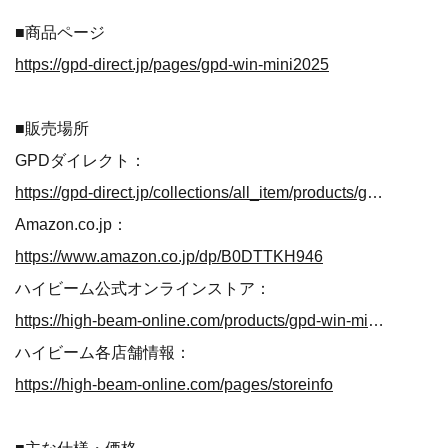
■商品ページ
https://gpd-direct.jp/pages/gpd-win-mini2025
■販売場所
GPDダイレクト：
https://gpd-direct.jp/collections/all_item/products/gpd-win-mini2025
Amazon.co.jp：
https://www.amazon.co.jp/dp/B0DTTKH946
ハイビーム公式オンラインストア：
https://high-beam-online.com/products/gpd-win-mini2025
ハイビーム各店舗情報：
https://high-beam-online.com/pages/storeinfo