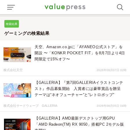
検索結果
ゲーミングの検索結果
天空、Amazon.co.jpに「AYANEO公式ストア」を
開設 〜「KONKR POCKET FIT」を8月7日より4日
間限定で15%オフ〜
株式会社天空
2026年08月07日 02時
【GALLERIA】『第7回GALLERIAイラストコンテ
スト』作品募集開始 入賞者には豪華賞品を贈呈
テーマは“ネオフューチャー”と“レトロポップ”
株式会社サードウェーブ GALLERIA
2026年08月05日 04時
【GALLERIA】AMD最新デスクトップ用GPU
「AMD Radeon(TM) RX 9050」搭載PC 2モデル販