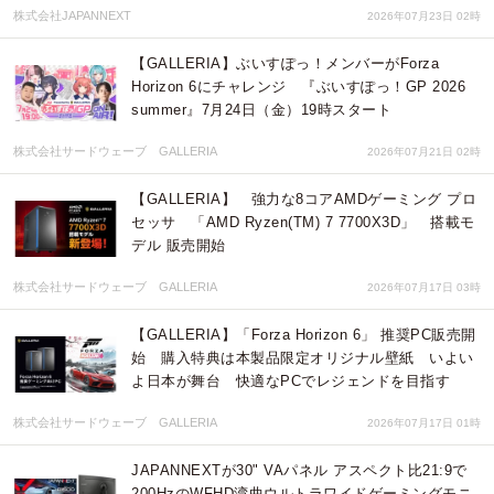
株式会社JAPANNEXT
2026年07月23日 02時
【GALLERIA】ぶいすぽっ！メンバーがForza
Horizon 6にチャレンジ 『ぶいすぽっ！GP 2026
summer』7月24日（金）19時スタート
株式会社サードウェーブ GALLERIA
2026年07月21日 02時
【GALLERIA】 強力な8コアAMDゲーミング プロ
セッサ 「AMD Ryzen(TM) 7 7700X3D」 搭載モ
デル 販売開始
株式会社サードウェーブ GALLERIA
2026年07月17日 03時
【GALLERIA】「Forza Horizon 6」 推奨PC販売開
始 購入特典は本製品限定オリジナル壁紙 いよい
よ日本が舞台 快適なPCでレジェンドを目指す
株式会社サードウェーブ GALLERIA
2026年07月17日 01時
JAPANNEXTが30" VAパネル アスペクト比21:9で
200HzのWFHD湾曲ウルトラワイドゲーミングモニ