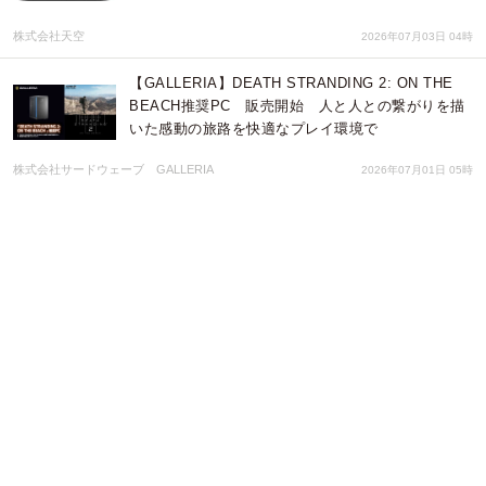
株式会社天空
2026年07月03日 04時
【GALLERIA】DEATH STRANDING 2: ON THE
BEACH推奨PC 販売開始 人と人との繋がりを描
いた感動の旅路を快適なプレイ環境で
株式会社サードウェーブ GALLERIA
2026年07月01日 05時
【GALLERIA】新感覚SFアクションアドベンチャー
「プラグマタ」 動作確認済PC 3モデル販売開始
購入特典は本製品限定オリジナル壁紙
株式会社サードウェーブ GALLERIA
2026年06月30日 03時
【GALLERIA】しぐれういコラボモデル 描き下ろ
しイラスト特別デザイン デスクトップPC受注開
始 多彩な購入特典や先着777名にお得なクーポン
プレゼント
株式会社サードウェーブ GALLERIA
2026年06月30日 03時