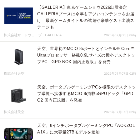
【GALLERIA】東京ゲームショウ2026出展決定
GALLERIAブースは今年もアツいコンテンツをお届
け 最新ゲームタイトルの試遊や豪華ゲスト出演ス
テージも
株式会社サードウェーブ GALLERIA
2026年07月08日 06時
天空、世界初のMCIO 8iポートとインテル® Core™
Ultraプロセッサー搭載0.9Lサイズの極小デスクトッ
プPC「GPD BOX 国内正規版」を発売
株式会社天空
2026年07月07日 02時
天空、ポータブルゲーミングPCを極限のデスクトッ
プ環境へ拡張するMCIO 8i搭載eGPUドック「GPD
G2 国内正規版」を発売
株式会社天空
2026年07月07日 02時
天空、8インチポータブルゲーミングPC「AOKZOE
A1X」に大容量2TBモデルを追加