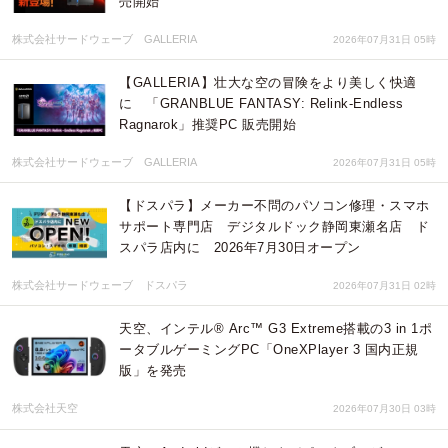
売開始
株式会社サードウェーブ GALLERIA
2026年07月31日 05時
【GALLERIA】壮大な空の冒険をより美しく快適
に 「GRANBLUE FANTASY: Relink-Endless
Ragnarok」推奨PC 販売開始
株式会社サードウェーブ GALLERIA
2026年07月31日 05時
【ドスパラ】メーカー不問のパソコン修理・スマホ
サポート専門店 デジタルドック静岡東瀬名店 ド
スパラ店内に 2026年7月30日オープン
株式会社サードウェーブ ドスパラ
2026年07月31日 02時
天空、インテル® Arc™ G3 Extreme搭載の3 in 1ポ
ータブルゲーミングPC「OneXPlayer 3 国内正規
版」を発売
株式会社天空
2026年07月30日 03時