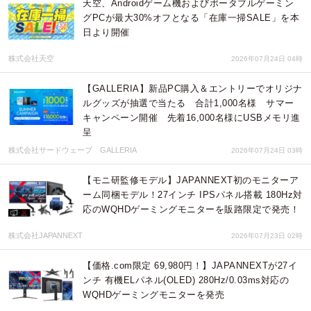
天空、Androidゲーム機およびポータブルゲーミン
グPCが最大30%オフとなる「在庫一掃SALE」を本
日より開催
株式会社天空
2026年07月24日 04時
【GALLERIA】新品PC購入＆エントリーでオリジナ
ルグッズが抽選で当たる 合計1,000名様 サマー
キャンペーン開催 先着16,000名様にUSBメモリ進
呈
株式会社サードウェーブ GALLERIA
2026年07月24日 03時
【モニ研監修モデル】JAPANNEXT初のモニターア
ーム同梱モデル！27インチ IPSパネル搭載 180Hz対
応のWQHDゲーミングモニターを販路限定で発売！
株式会社JAPANNEXT
2026年07月23日 02時
【価格.com限定 69,980円！】JAPANNEXTが27イ
ンチ 有機ELパネル(OLED) 280Hz/0.03ms対応の
WQHDゲーミングモニターを発売