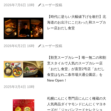
C
2026年7月6日 10時
ユーザー投稿
【時代に逆らい大幅値下げを敢行】北
海道のお出汁にこだわった和スープカ
レー店おだし食堂
C
2026年6月2日 16時
ユーザー投稿
【割烹スープカレー】唯一無二の和割
烹スタイルで人気のスープカレー店
「おだし食堂」が直営2号店「おだし
食堂はなれ二条市場大通公園店」を
New Open！
2025年3月4日 10時
札幌にんにく専門店にんにく種蔵の大
人気商品ダイヤモンドにんにくマヨネ
ーズが「ジャパンフードセレクショ