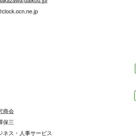
nakazawa-daikou.jp/
clock.ocn.ne.jp
沢商会
澤保三
ジネス・人事サービス