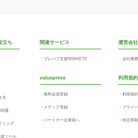
役立ち
関連サービス
運営会社
プレパブ支援NOKKETE
会社概
valuepress
利用規約
無料会員登録
利用規
き方
メディア登録
プライ
00選
パートナー企業様へ
特定商
イミング
作成ツール