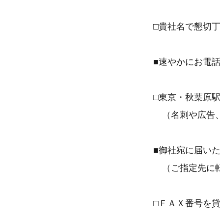
□貴社名で懇切
■速やかにお電
□東京・秋葉原
（名刺や広告、
■御社宛に届い
（ご指定先に転
□ＦＡＸ番号を