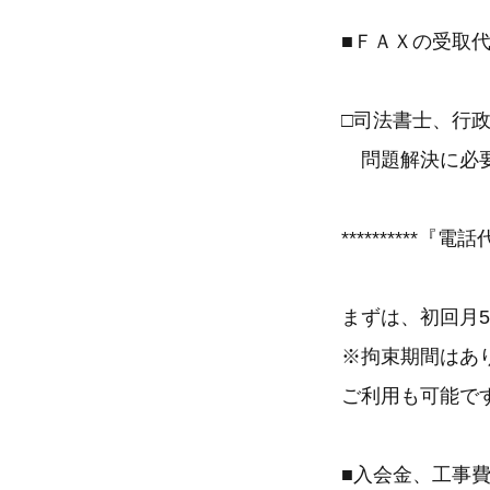
■ＦＡＸの受取
□司法書士、行
問題解決に必要
**********『
まずは、初回月5
※拘束期間はあ
ご利用も可能で
■入会金、工事