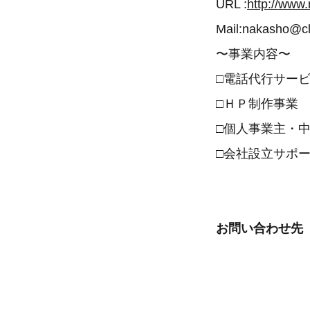
URL :
http://www
Mail:nakasho@cl
〜事業内容〜
□電話代行サー
□ＨＰ制作事業
□個人事業主・
□会社設立サポ
お問い合わせ先