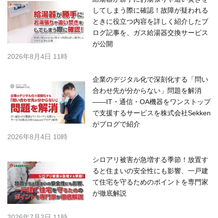
してしまう際に確認！故障が疑われる
ときに役立つ内容を詳しく紹介したブ
ログ記事を、ガス給湯器交換サービス
が公開
2026年8月4日 11時
企業のデジタル化で深刻化する「問い
合わせ先が分からない」問題を解消
――IT・通信・OA機器をワンストップ
で支援するサービスを株式会社Sekken
がブログで紹介
2026年8月4日 10時
シロアリ被害が急増する季節！放置す
ると住まいの安全性にも影響、一戸建
て住宅を守るためのポイントを専門家
が徹底解説
2026年7月2日 11時