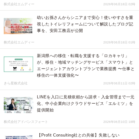
株式会社エムディー
2026年06月18日 02時
幼いお孫さんからシニアまで安心！使いやすさを重
視したトイレリフォームについて解説したブログ記
事を、安田工務店が公開
株式会社エムディー
2026年06月18日 01時
新潟県への移住・転職を支援する「ロカキャリ」
が、移住・地域マッチングサービス「スマウト」と
エージェントアカウントプランで業務提携 〜仕事と
移住の一体支援強化〜
きら星株式会社
2026年06月11日 02時
LINEを入口に見積依頼から請求・入金管理まで一元
化、中小企業向けクラウドサービス「エルミツ」を
提供開始
株式会社アドバンスフォート
2026年06月10日 18時
【Profit Consulting社との共催】失敗しない