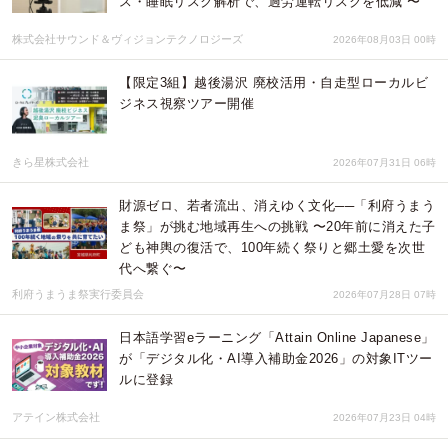
ス・睡眠リスク解析で、過労運転リスクを低減 〜
株式会社サウンド＆ヴィジョンテクノロジーズ
2026年08月03日 00時
【限定3組】越後湯沢 廃校活用・自走型ローカルビ
ジネス視察ツアー開催
きら星株式会社
2026年07月31日 06時
財源ゼロ、若者流出、消えゆく文化──「利府うまう
ま祭」が挑む地域再生への挑戦 〜20年前に消えた子
ども神輿の復活で、100年続く祭りと郷土愛を次世
代へ繋ぐ〜
利府うまうま祭実行委員会
2026年07月28日 07時
日本語学習eラーニング「Attain Online Japanese」
が「デジタル化・AI導入補助金2026」の対象ITツー
ルに登録
アテイン株式会社
2026年07月23日 04時