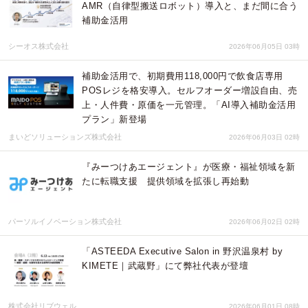
AMR（自律型搬送ロボット）導入と、まだ間に合う
補助金活用
シーオス株式会社
2026年06月05日 03時
補助金活用で、初期費用118,000円で飲食店専用
POSレジを格安導入。セルフオーダー増設自由、売
上・人件費・原価を一元管理。「AI導入補助金活用
プラン」新登場
まいどソリューションズ株式会社
2026年06月03日 02時
『みーつけあエージェント』が医療・福祉領域を新
たに転職支援 提供領域を拡張し再始動
パーソルイノベーション株式会社
2026年06月02日 02時
「ASTEEDA Executive Salon in 野沢温泉村 by
KIMETE｜武蔵野」にて弊社代表が登壇
株式会社リブウェル
2026年06月01日 08時