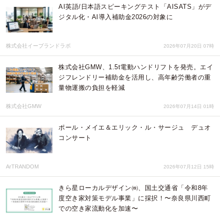
AI英語/日本語スピーキングテスト「AISATS」がデ
ジタル化・AI導入補助金2026の対象に
株式会社イーブランドラボ
2026年07月20日 07時
株式会社GMW、1.5t電動ハンドリフトを発売。エイ
ジフレンドリー補助金を活用し、高年齢労働者の重
量物運搬の負担を軽減
株式会社GMW
2026年07月14日 01時
ポール・メイエ＆エリック・ル・サージュ デュオ
コンサート
ArTRANDOM
2026年07月12日 15時
きら星ローカルデザイン㈱、国土交通省「令和8年
度空き家対策モデル事業」に採択！〜奈良県川西町
での空き家流動化を加速〜