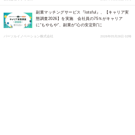
副業マッチングサービス『lotsful』、【キャリア実
態調査2026】を実施 会社員の75％がキャリア
に“もやもや”、副業が“心の安定剤”に
パーソルイノベーション株式会社
2026年05月28日 02時
【中小企業デジタルコンシェルジュ】デジタル化支
援事業の総合窓口です
中小企業デジタルコンシェルジュ運営事務局
2026年05月21日 07時
【失敗事例で解剖】AMR（自律型搬送ロボット）導
入の成否を分ける分岐点とは -現場が混乱する導
入」と「生産性が跳ねる導入」の決定的な違いと補
助金活用のポイント-
シーオス株式会社
2026年05月15日 09時
スタッフの育休取得率100%のペンシル、福岡県
「イクドリ！宣言プロジェクト」に参画 〜経営層の