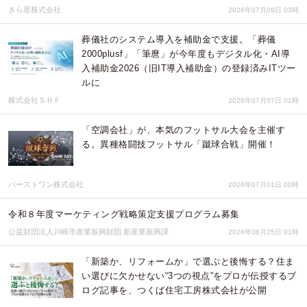
きら星株式会社
2026年07月09日 03時
葬儀社のシステム導入を補助金で支援。「葬儀
2000plusf」「筆麿」が今年度もデジタル化・AI導
入補助金2026（旧IT導入補助金）の登録済みITツー
ルに
株式会社ＳＨＦ
2026年07月07日 01時
「空調会社」が、本気のフットサル大会を主催す
る。異種格闘技フットサル「蹴球合戦」開催！
パーストワン株式会社
2026年07月01日 00時
令和８年度マーケティング戦略策定支援プログラム募集
公益財団法人川崎市産業振興財団 新産業振興課
2026年06月25日 01時
「新築か、リフォームか」で選ぶと後悔する？住ま
い選びに欠かせない“3つの視点”をプロが伝授するブ
ログ記事を、つくば住宅工房株式会社が公開