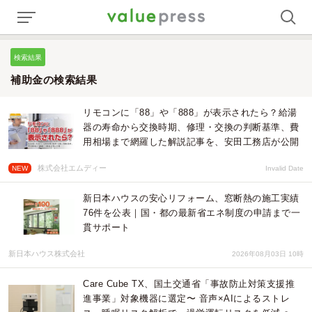
検索結果
補助金の検索結果
リモコンに「88」や「888」が表示されたら？給湯
器の寿命から交換時期、修理・交換の判断基準、費
用相場まで網羅した解説記事を、安田工務店が公開
株式会社エムディー
NEW
Invalid Date
新日本ハウスの安心リフォーム、窓断熱の施工実績
76件を公表｜国・都の最新省エネ制度の申請まで一
貫サポート
新日本ハウス株式会社
2026年08月03日 10時
Care Cube TX、国土交通省「事故防止対策支援推
進事業」対象機器に選定〜 音声×AIによるストレ