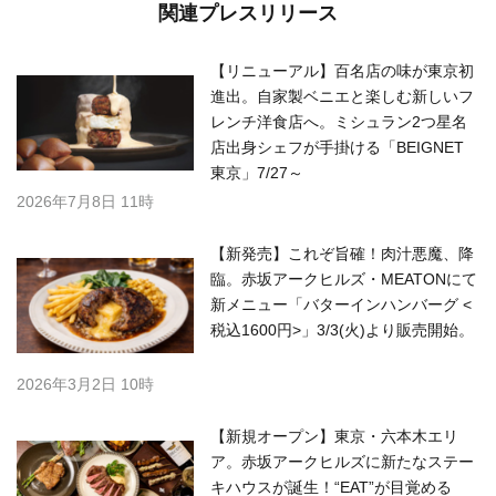
関連プレスリリース
【リニューアル】百名店の味が東京初
進出。自家製ベニエと楽しむ新しいフ
レンチ洋食店へ。ミシュラン2つ星名
店出身シェフが手掛ける「BEIGNET
東京」7/27～
2026年7月8日 11時
【新発売】これぞ旨確！肉汁悪魔、降
臨。赤坂アークヒルズ・MEATONにて
新メニュー「バターインハンバーグ <
税込1600円>」3/3(火)より販売開始。
2026年3月2日 10時
【新規オープン】東京・六本木エリ
ア。赤坂アークヒルズに新たなステー
キハウスが誕生！“EAT”が目覚める