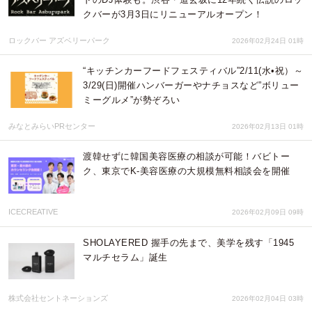
クバーが3月3日にリニューアルオープン！
ロックバー アズベリーパーク
2026年02月24日 01時
“キッチンカーフードフェスティバル”2/11(水•祝）～
3/29(日)開催ハンバーガーやナチョスなど”ボリュー
ミーグルメ”が勢ぞろい
みなとみらいPRセンター
2026年02月13日 01時
渡韓せずに韓国美容医療の相談が可能！バビトー
ク、東京でK-美容医療の大規模無料相談会を開催
ICECREATIVE
2026年02月09日 09時
SHOLAYERED 握手の先まで、美学を残す「1945
マルチセラム」誕生
株式会社セントネーションズ
2026年02月04日 03時