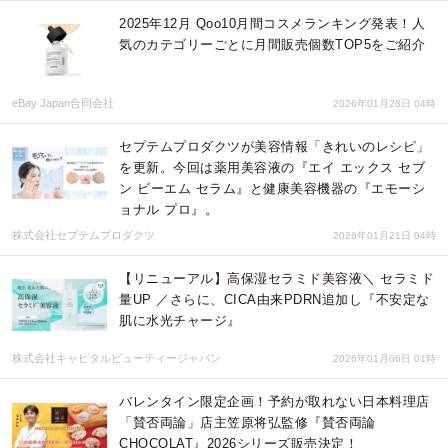
2025年12月 Qoo10月間コスメランキング発表！人
気のカテゴリーごとに月間販売個数TOP5をご紹介
eBay Japan合同会社
2026年01月28日 04時
セプテムプロダクツが美容情報「きれいのレシピ」
を更新。今回は薬用美容液の『エイ エックス セブ
ン ビーエム セラム』と健康美容機器の『エモーシ
ョナル プロ』。
株式会社セプテムプロダクツ
2026年01月21日 04時
【リニューアル】高保湿セラミド美容液＼ セラミド
量UP ／さらに、CICA由来PDRN追加し『不安定な
肌に水光チャージ』
株式会社キャピタルビューティージャパン
2026年01月06日 01時
バレンタイン限定企画！予約が取れない日本料理店
「賛否両論」店主笠原将弘監修『賛否両論
CHOCOLAT』2026シリーズ販売決定！