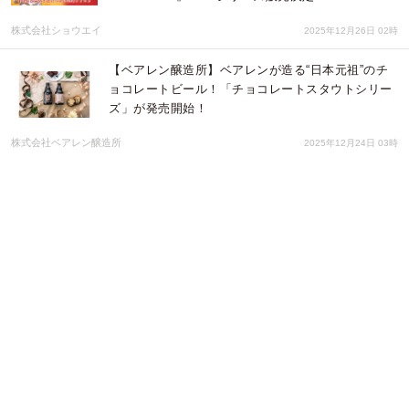
株式会社ショウエイ
2025年12月26日 02時
【ベアレン醸造所】ベアレンが造る“日本元祖”のチ
ョコレートビール！「チョコレートスタウトシリー
ズ」が発売開始！
株式会社ベアレン醸造所
2025年12月24日 03時
毎週火曜日に新たなコスメに出会える！Qoo10、
2025年11月の「Mega Debut」販売ランキング
TOP5を発表
eBay Japan合同会社
2025年12月22日 02時
2025年11月 Qoo10月間コスメランキング発表！人
気のカテゴリーごとに月間販売個数TOP5をご紹介
eBay Japan合同会社
2025年12月19日 04時
『ラストクラウディア』×『Re:ゼロから始める異世