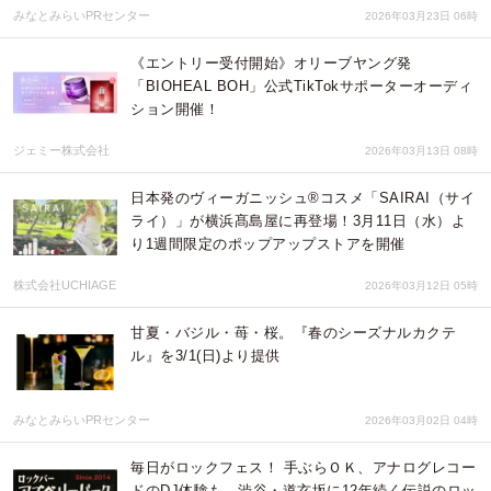
みなとみらいPRセンター
2026年03月23日 06時
《エントリー受付開始》オリーブヤング発
「BIOHEAL BOH」公式TikTokサポーターオーディ
ション開催！
ジェミー株式会社
2026年03月13日 08時
日本発のヴィーガニッシュ®コスメ「SAIRAI（サイ
ライ）」が横浜髙島屋に再登場！3月11日（水）よ
り1週間限定のポップアップストアを開催
株式会社UCHIAGE
2026年03月12日 05時
甘夏・バジル・苺・桜。『春のシーズナルカクテ
ル』を3/1(日)より提供
みなとみらいPRセンター
2026年03月02日 04時
毎日がロックフェス！ 手ぶらＯＫ、アナログレコー
ドのDJ体験も。渋谷・道玄坂に12年続く伝説のロッ