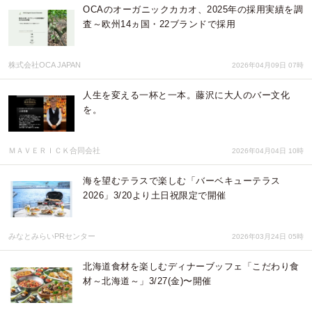
OCAのオーガニックカカオ、2025年の採用実績を調
査～欧州14ヵ国・22ブランドで採用
株式会社OCA JAPAN
2026年04月09日 07時
人生を変える一杯と一本。藤沢に大人のバー文化
を。
ＭＡＶＥＲＩＣＫ合同会社
2026年04月04日 10時
海を望むテラスで楽しむ「バーベキューテラス
2026」3/20より土日祝限定で開催
みなとみらいPRセンター
2026年03月24日 05時
北海道食材を楽しむディナーブッフェ「こだわり食
材～北海道～」3/27(金)〜開催