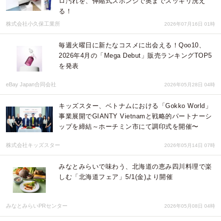
ロ汚れを、伸縮式スポンジで奥までスッキリ洗え
る！
株式会社小久保工業所
2026年07月16日 01時
毎週火曜日に新たなコスメに出会える！Qoo10、
2026年4月の「Mega Debut」販売ランキングTOP5
を発表
eBay Japan合同会社
2026年05月28日 04時
キッズスター、ベトナムにおける「Gokko World」
事業展開でGIANTY Vietnamと戦略的パートナーシ
ップを締結～ホーチミン市にて調印式を開催〜
株式会社キッズスター
2026年05月14日 07時
みなとみらいで味わう、北海道の恵み四川料理で楽
しむ「北海道フェア」5/1(金)より開催
みなとみらいPRセンター
2026年05月08日 04時