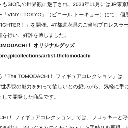
もSIO氏の世界観に魅了され、2023年11月にはJR東
「VINYL TOKYO」（ビニール トーキョー）にて、個展
I！FIGHTER！」を開催。47都道府県のご当地プロレス
売を行い、好評を博しました。
 TOMODACHI！ オリジナルグッズ
ore.jp/collections/artist-thetomodachi
「The TOMODACHI！ フィギュアコレクション」は
出す世界観の魅力を知って欲しいとの想いから、気軽に手
として開発した商品です。
ODACHI！ フィギュアコレクション」では、フロッキーと
吹き付け、ぬいぐるみのふわふわとした手触りを再現。