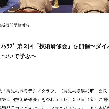
高等専門学校機構
ｸﾉｸﾗﾌﾞ 第２回「技術研修会」を開催〜ダ
について学ぶ〜
「鹿児島高専テクノクラブ」（鹿児島県霧島市、会長：
度第２回技術研修会」を令和５年９月２９日（金）に開
課題発見力とダイバーシティマネジメント」、また本校