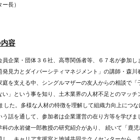
ター長）
の内容
員企業・団体３６社、高専関係者等、６７名が参加し
発見力とダイバーシティマネジメント」の講師・森川
家庭を支える中、シングルマザーの友人からの相談で「
ない」という事を知り、土木業界の人材不足とのマッチ
業しました。多様な人材の特徴を理解して組織力向上につ
いう話を通して、参加者は企業運営の在り方等を学びま
科の永岩健一郎教授の研究紹介があり、 続いて「鹿児
題し、キャリア支援室と地域共同テクノセンターから、