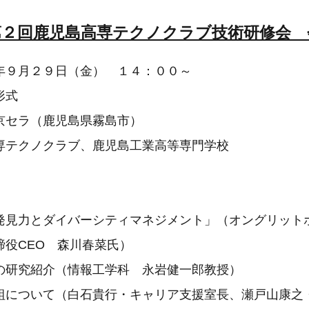
第２回鹿児島高専テクノクラブ技術研修会 
年９月２９日（金） １４：００～
形式
京セラ（鹿児島県霧島市）
専テクノクラブ、鹿児島工業高等専門学校
発見力とダイバーシティマネジメント」（オングリット
締役CEO 森川春菜氏）
の研究紹介（情報工学科 永岩健一郎教授）
組について（白石貴行・キャリア支援室長、瀬戸山康之