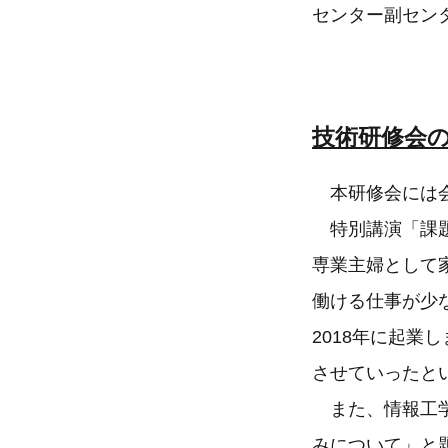
センター副セン
技術研修会
本研修会には会
特別講演「課題
専業主婦として
働ける仕事が少
2018年に起
させていったと
また、情報工学
みについて」と