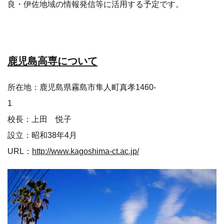
良・伊佐地域の情報発信等に活用する予定です。
鹿児島高専について
所在地：鹿児島県霧島市隼人町真孝1460-
1
校長：上田 悦子
設立：昭和38年4月
URL：
http://www.kagoshima-ct.ac.jp/