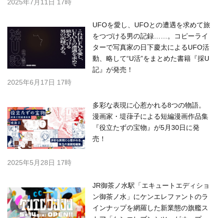
2025年7月11日 17時
UFOを愛し、UFOとの遭遇を求めて旅
をつづける男の記録……。コピーライ
ターで写真家の日下慶太によるUFO活
動、略して“U活”をまとめた書籍『採U
記』が発売！
2025年6月17日 17時
多彩な表現に心惹かれる8つの物語。
漫画家・堤葎子による短編漫画作品集
『役立たずの宝物』が5月30日に発
売！
2025年5月28日 17時
JR御茶ノ水駅「エキュートエディショ
ン御茶ノ水」にケンエレファントのラ
インナップを網羅した新業態の旗艦ス