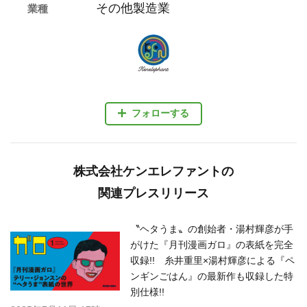
その他製造業
業種
フォローする
株式会社ケンエレファントの
関連プレスリリース
〝ヘタうま〟の創始者・湯村輝彦が手
がけた『月刊漫画ガロ』の表紙を完全
収録!! 糸井重里×湯村輝彦による『ペ
ンギンごはん』の最新作も収録した特
別仕様!!