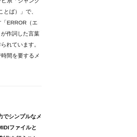
テレビ系「ジャンク
ことば）」で、
才「ERROR（エ
」が作詞した言葉
て作られています。
程で時間を要するメ
力でシンプルなメ
IDIファイルと