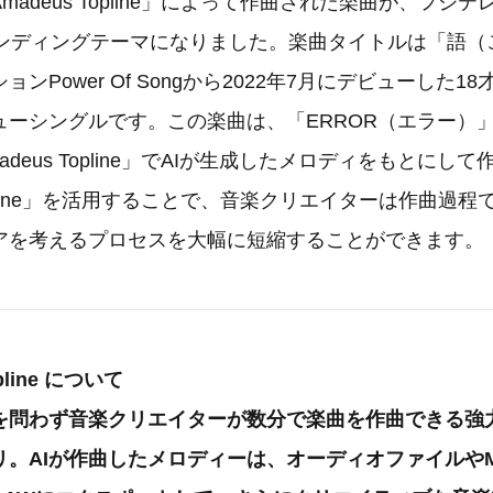
madeus Topline」によって作曲された楽曲が、フジ
のエンディングテーマになりました。楽曲タイトルは「語（
ンPower Of Songから2022年7月にデビューした18
ューシングルです。この楽曲は、「ERROR（エラー）
deus Topline」でAIが生成したメロディをもとにし
 Topline」を活用することで、音楽クリエイターは作曲過
アを考えるプロセスを大幅に短縮することができます。
pline について
を問わず音楽クリエイターが数分で楽曲を作曲できる強
。AIが作曲したメロディーは、オーディオファイルやM