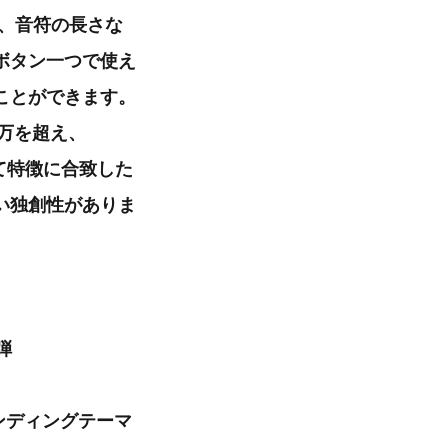
年代、音符の長さな
ボタン一つで使え
ことができます。
0万を超え、
て特徴に合致した
い独創性がありま
弾
ンディングテーマ