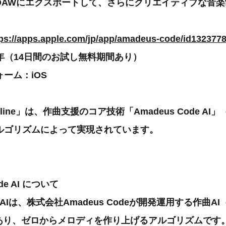
DAWにエクスポートして、さらにクリエイティブな音
tps://apps.apple.com/jp/app/amadeus-code/id132377
円/年（14日間のお試し無料期間あり）
ーム：iOS
opline」は、作曲支援のコア技術「Amadeus Code A
ルゴリズムによって実現されています。
ode AI について
ode AIは、株式会社Amadeus Codeが開発運用する作曲
）であり、ゼロからメロディを作り上げるアルゴリズムで