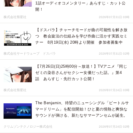
1話オーディオコメンタリー」あらすじ・カット公
開！
株式会社彗星社
2026年07月31日 03時
【ドスパラ】チャーチモードが曲の可能性を解き放
つ 教会旋法の仕組みを学び作曲に活かす実践セミ
ナー 8月19日(水) 20時より開催 参加者募集中
株式会社サードウェーブ ドスパラ
2026年07月31日 02時
【7月26日(日)25時00分～放送！】TVアニメ『同じ
ゼミの染谷さんがセクシー女優だった話。』第4
話 あらすじ・先行カット公開！
株式会社彗星社
2026年07月24日 03時
The Benjamin、待望のニューシングル「ビートルサ
マードリーム」を配信開始！ひと夏の情熱と爽快な
サウンドが弾ける、新たなサマーアンセムが誕生。
クリムゾンテクノロジー株式会社
2026年07月24日 02時