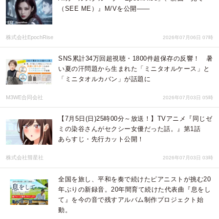
（SEE ME）』M/Vを公開——
株式会社EpochRise
2026年07月06日 07時
SNS累計34万回超視聴・1800件超保存の反響！ 暑
い夏の汗問題から生まれた「ミニタオルケース」と
「ミニタオルカバン」が話題に
M3WE合同会社
2026年07月03日 05時
【7月5日(日)25時00分～放送！】TVアニメ『同じゼ
ミの染谷さんがセクシー女優だった話。』第1話
あらすじ・先行カット公開！
株式会社彗星社
2026年07月03日 03時
全国を旅し、平和を奏で続けたピアニストが挑む20
年ぶりの新録音。20年間育て続けた代表曲『息をし
て』を今の音で残すアルバム制作プロジェクト始
動。