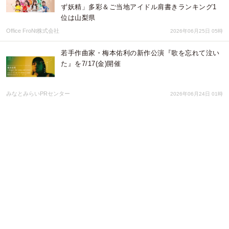
ず妖精」多彩＆ご当地アイドル肩書きランキング1
位は山梨県
Office FroNt株式会社
2026年06月25日 05時
若手作曲家・梅本佑利の新作公演『歌を忘れて泣い
た』を7/17(金)開催
みなとみらいPRセンター
2026年06月24日 01時
AIガールズグループ「EpochRise」、新曲『COME
IN SLOW』M/Vを公開——相手役を一切映さず、カ
メラの先に視聴者本人を置く画面設計で、宇宙のラ
株式会社EpochRise
2026年06月23日 06時
第4回ポラリス国際音楽祭 開催！
ポラリス国際音楽祭実行委員会
2026年06月22日 01時