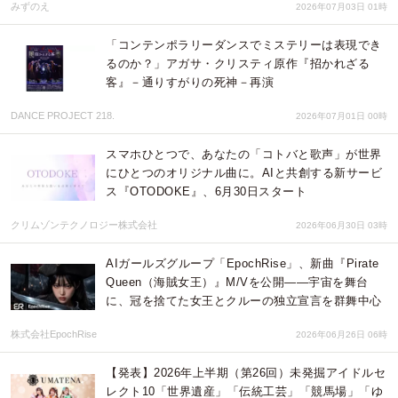
みずのえ
2026年07月03日 01時
「コンテンポラリーダンスでミステリーは表現でき
るのか？」アガサ・クリスティ原作『招かれざる
客』－通りすがりの死神－再演
DANCE PROJECT 218.
2026年07月01日 00時
スマホひとつで、あなたの「コトバと歌声」が世界
にひとつのオリジナル曲に。AIと共創する新サービ
ス『OTODOKE』、6月30日スタート
クリムゾンテクノロジー株式会社
2026年06月30日 03時
AIガールズグループ「EpochRise」、新曲『Pirate
Queen（海賊女王）』M/Vを公開——宇宙を舞台
に、冠を捨てた女王とクルーの独立宣言を群舞中心
株式会社EpochRise
2026年06月26日 06時
【発表】2026年上半期（第26回）未発掘アイドルセ
レクト10「世界遺産」「伝統工芸」「競馬場」「ゆ