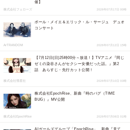
催】
株式会社フェローズ
2026年07月17日 00時
ポール・メイエ＆エリック・ル・サージュ デュオ
コンサート
ArTRANDOM
2026年07月12日 15時
【7月12日(日)25時00分～放送！】TVアニメ『同じ
ゼミの染谷さんがセクシー女優だった話。』第2
話 あらすじ・先行カット公開！
株式会社彗星社
2026年07月10日 03時
株式会社EpochRise、新曲『時のバグ（TIME
BUG）』MV公開
株式会社EpochRise
2026年07月08日 01時
AIガールズグループ「EpochRise」、新曲『見て