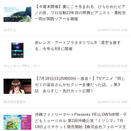
【今週末開催】夏にこそ生まれる、ひらかれたピア
ノの音。プロ活動22年目の即興ピアニスト・重松壮
一郎が関西ツアーを開催
みずのえ
2026年07月22日 01時
赤レンガ・アートプラネタリウム®「星空を旅す
る」今年も8月に開催
みなとみらいPRセンター
2026年07月21日 01時
【7月19日(日)25時00分～放送！】TVアニメ『同じ
ゼミの染谷さんがセクシー女優だった話。』第3
話 あらすじ・先行カット公開！
株式会社彗星社
2026年07月17日 03時
沖縄ファミリーマートPresents FELLOWS仲間・子
どもミュージカル 第2回沖縄公演『ミツシマ』7月
18日よりチケット発売開始【株式会社フェローズ主