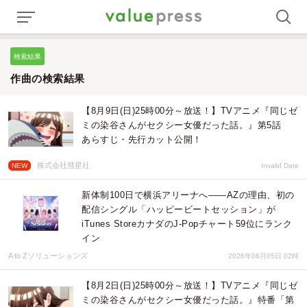
検索結果
作曲の検索結果
【8月9日(日)25時00分～放送！】TVアニメ『同じゼ
ミの染谷さんがセクシー女優だった話。』第5話
あらすじ・先行カット公開！
株式会社彗星社
NEW
Invalid Date
新体制100日で横浜アリーナへ――AZの理由、初の
配信シングル「ハッピービートセッション」が
iTunes StoreカナダのJ-Popチャート59位にランク
イン
A to Zソリューションズ
2026年08月05日 02時
【8月2日(日)25時00分～放送！】TVアニメ『同じゼ
ミの染谷さんがセクシー女優だった話。』特番「第