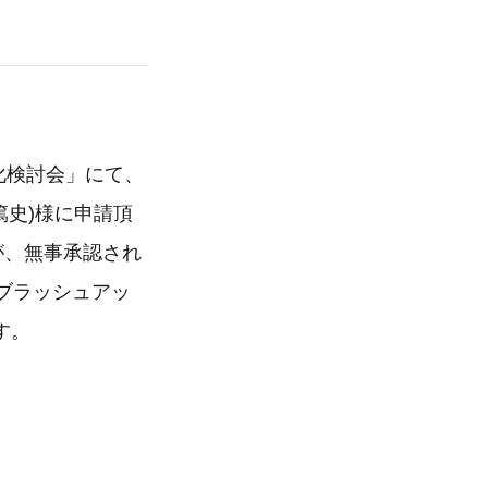
化検討会」にて、
篤史)様に申請頂
が、無事承認され
ブラッシュアッ
す。