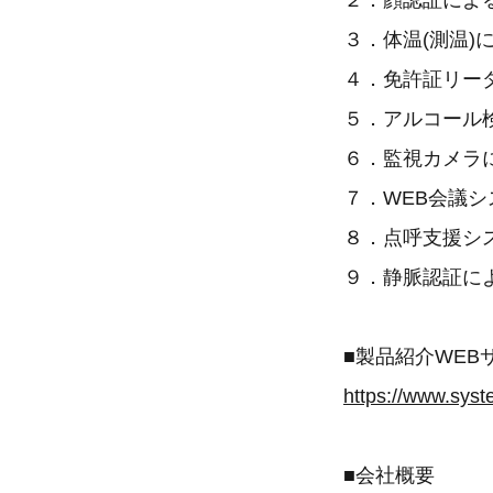
２．顔認証によ
３．体温(測温)
４．免許証リー
５．アルコール
６．監視カメラ
７．WEB会議シ
８．点呼支援シ
９．静脈認証に
■製品紹介WEB
https://www.syst
■会社概要