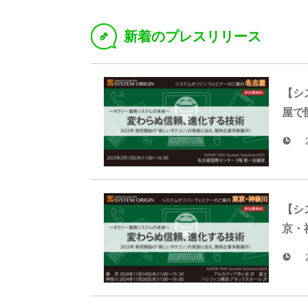
新着のプレスリリース
D
【シス
屋で
【シス
京・