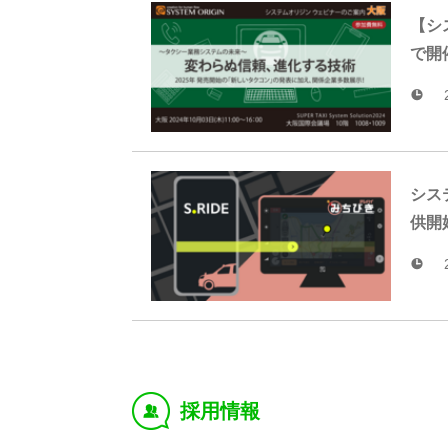
【シス
で開
シス
供開
採用情報
‰