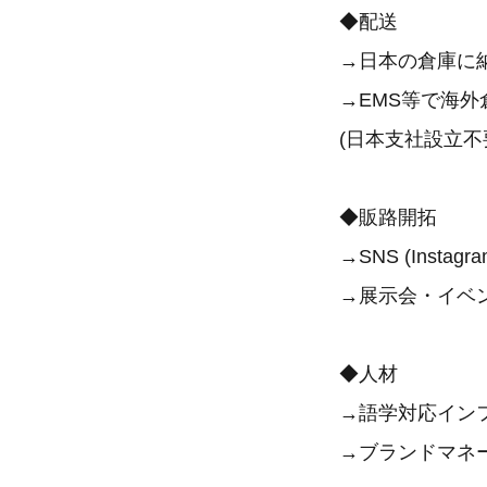
◆配送
→日本の倉庫に
→EMS等で海
(日本支社設立不
◆販路開拓
→SNS (Inst
→展示会・イベ
◆人材
→語学対応イン
→ブランドマネ