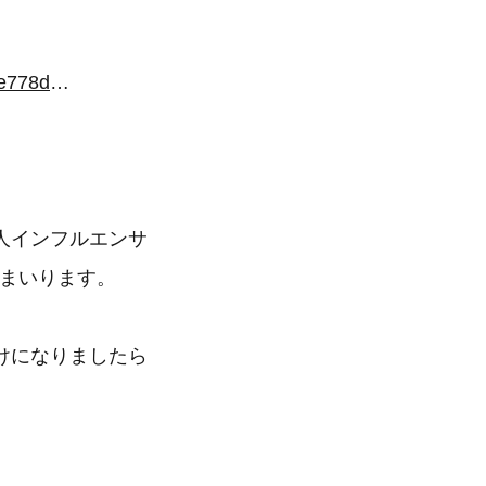
https://show.zohopublic.com/publish/eyi8q88795f9b286745d0a65a07220e778d17
人インフルエンサ
てまいります。
けになりましたら