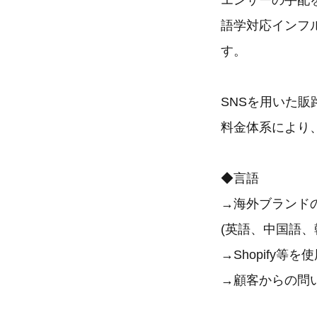
エンサーの手配
語学対応インフ
す。
SNSを用いた
料金体系により
◆言語
→海外ブランド
(英語、中国語、
→Shopify
→顧客からの問い