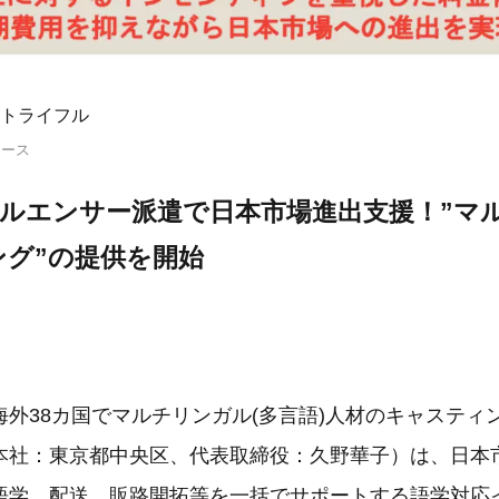
トライフル
リース
フルエンサー派遣で日本市場進出支援！”マ
ング”の提供を開始
海外38カ国でマルチリンガル(多言語)人材のキャスティ
本社：東京都中央区、代表取締役：久野華子）は、日本
語学、配送、販路開拓等を一括でサポートする語学対応