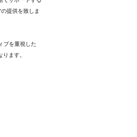
括でサポートする
”の提供を致しま
ィブを重視した
なります。