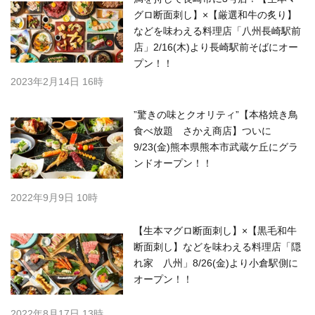
グロ断面刺し】×【厳選和牛の炙り】
などを味わえる料理店「八州長崎駅前
店」2/16(木)より長崎駅前そばにオー
プン！！
2023年2月14日 16時
”驚きの味とクオリティ”【本格焼き鳥
食べ放題 さかえ商店】ついに
9/23(金)熊本県熊本市武蔵ケ丘にグラ
ンドオープン！！
2022年9月9日 10時
【生本マグロ断面刺し】×【黒毛和牛
断面刺し】などを味わえる料理店「隠
れ家 八州」8/26(金)より小倉駅側に
オープン！！
2022年8月17日 13時