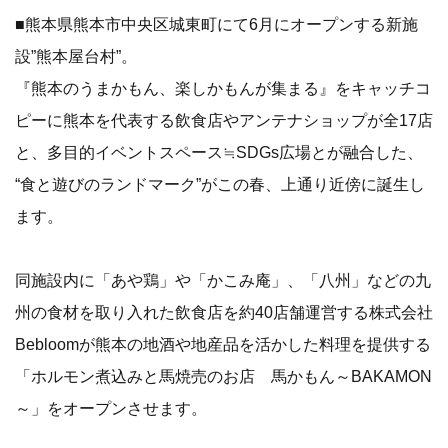
■熊本県熊本市中央区城東町にて6月にオープンする新施
設”熊本屋台村”。
『熊本のうまかもん、楽しかもんが集まる』をキャッチコ
ピーに熊本を代表する飲食店やアンテナショップが全17店
と、多目的イベントスペース≒SDGs広場とが融合した、
“食と遊びのランドマーク”がこの春、上通り近傍に誕生し
ます。
同施設内に「あや鶏」や「かこみ庵」、「八州」などの九
州の食材を取り入れた飲食店を約40店舗運営する株式会社
Bebloomが熊本の地酒や地産品を活かした料理を提供する
「ホルモン煮込みと馬焼売のお店 馬かもん～BAKAMON
～」をオープンさせます。