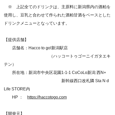
※ 上記全てのドリンクは、主原料に新潟県内の酒粕を
使用し、豆乳と合わせて作られた酒粕甘酒をベースとした
ドリンクメニューとなっています。
【提供店舗】
店舗名：Hacco to go!新潟駅店
（ハッコートゥゴーニイガタエキ
テン）
所在地：新潟市中央区花園1-1-1 CoCoLo新潟 西N+
新幹線西口改札隣 Sta N d
Life STORE内
HP ：
https://haccotogo.com
【開発元】