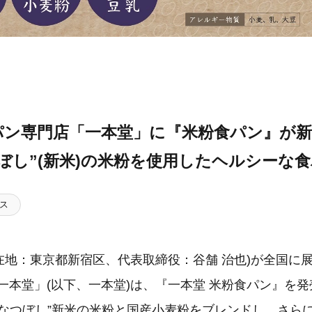
パン専門店「一本堂」に『米粉食パン』が新
ぼし”(新米)の米粉を使用したヘルシーな
ス
所在地：東京都新宿区、代表取締役：谷舗 治也)が全国に
一本堂」(以下、一本堂)は、『一本堂 米粉食パン』を
ななつぼし”新米の米粉と国産小麦粉をブレンドし、さら