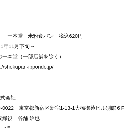
】 一本堂 米粉食パン 税込620円
21年11月下旬～
の一本堂（一部店舗を除く）
s://shokupan-ippondo.jp/
株式会社
-0022 東京都新宿区新宿1-13-1大橋御苑ビル別館６F
取締役 谷舗 治也