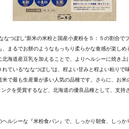
“ななつぼし”新米の米粉と国産小麦粉を５：５の割合で
も、まるでお餅のようなもっちり柔らかな食感が楽しめる
に北海道産豆乳を加えることで、よりヘルシーに焼き上
されている“ななつぼし”は、程よい甘みと程よい粘りで
道米で最も生産量が多い人気の品種です。さらに、お米
Aランクを受賞するなど、北海道の優良品種として、支持
のヘルシーな『米粉食パン』で、しっかり朝食、しっか