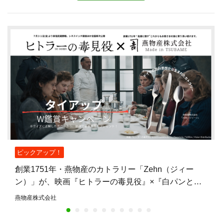
ピックアップ！
創業1751年・燕物産のカトラリー「Zehn（ジィー
ン）」が、映画『ヒトラーの毒見役』×『白パンと独
裁者』W鑑賞キャンペーンの賞品に——燕物産初の映
燕物産株式会社
画タイアップ