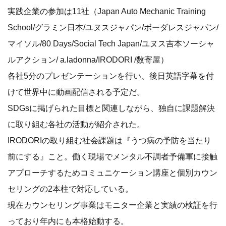
実践企業の参加は11社（Japan Auto Mechanic Training
School/グラミン日本/ユヌスジャパン/ボーダレスジャパン/
マイソル/80 Days/Social Tech Japan/ユヌス吉本ソーシャ
ルアクション/ a.ladonna/IRODORI /数寄屋）
各社5分のプレゼンテーションを行い、後日英語字幕を付
けて世界中に動画配信される予定だ。
SDGsに掲げられた目標と関連しながら、独自に課題解決
に取り組む各社の活動が紹介された。
IRODORIの取り組む社会課題は『うつ病の予防を当たり
前にする』こと。働く現場でメンタル不調者予備軍に接触
アプローチするためコミュニケーション講座と個別カウン
セリングの2本柱で対応している。
現在カウンセリング事業はモニター企業と実績の検証を行
っており年内にも本格始動する。