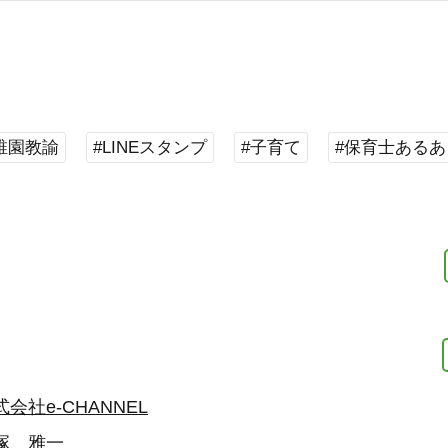
稚園教諭
#LINEスタンプ
#子育て
#保育士あるあ
式会社e-CHANNEL
塚 雅一