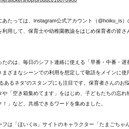
ne.me/stickershop/product/16070900
たっては、Instagram公式アカウント（@hoiku_i
を利用して、保育士や幼稚園教諭をはじめ保育者の皆さ
ったのは、毎日のシフト連絡に使える「早番・中番・遅
さまざまなシーンでの利用を想定して敬語をメインに使
あるあるネタ”のスタンプにも注目です。保育者さんのお
タや「空き箱集めてます」をはじめ、子どもたちの忘れ
ク！」など、共感できるワードを集めました。
ーフは「ほいくis」サイトのキャラクター「たまごちゃ