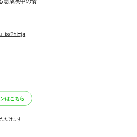
る急成長中の情
u_is/?hl=ja
ンはこちら
ただけます