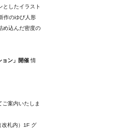
ンとしたイラスト
新作のゆび人形
詰め込んだ密度の
レクション」開催
情
てご案内いたしま
（改札内）1F グ