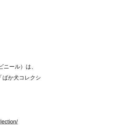
（ビニール）は、
示「ばか犬コレクシ
lection/