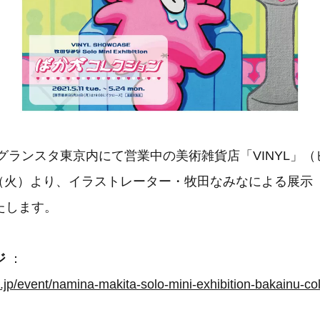
グランスタ東京内にて営業中の美術雑貨店「VINYL」
1日（火）より、イラストレーター・牧田なみなによる展
たします。
ジ
：
re.jp/event/namina-makita-solo-mini-exhibition-bakainu-col