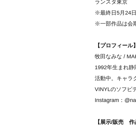
ランスタ東京
※最終日5月24
※一部作品は会
【プロフィール
牧田なみな / MAK
1992年生ま
活動中。キャラ
VINYLのソフ
Instagram：@na
【展示/販売 作