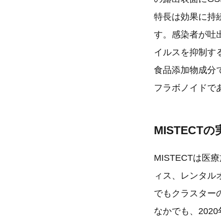
特長は効果に持
す。感染者が吐出
イルスを抑制す
食品添加物成分
フラボノイドで
MISTECT
MISTECTは
ィス、レンタル
でもクラスター
なかでも、202