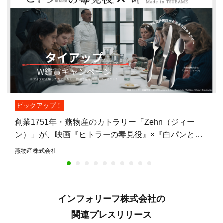
ピックアップ！
創業1751年・燕物産のカトラリー「Zehn（ジィー
ン）」が、映画『ヒトラーの毒見役』×『白パンと独
裁者』W鑑賞キャンペーンの賞品に——燕物産初の映
燕物産株式会社
画タイアップ
インフォリーフ株式会社の
関連プレスリリース