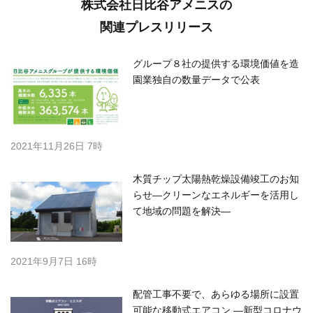
株式会社日比谷アメニスの
関連プレスリリース
グループ８社の提供する環境価値を造
園業独自の数量データで公表
2021年11月26日 7時
木質チップ太陽熱乾燥設備竣工のお知
らせ―クリーンなエネルギーを活用し
て地域の問題を解決―
2021年9月7日 16時
配管工事不要で、あらゆる場所に設置
可能な移動式エアコン ―新型コロナウ