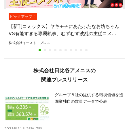
ピックアップ！
【新刊コミックス】ヤキモチにあたふたなお坊ちゃん
VS有能すぎる専属執事、むずむず波乱の主従コメデ
ィ『思春期お坊ちゃんと万能執事』第3巻、8月7日発
株式会社イースト・プレス
売！
株式会社日比谷アメニスの
関連プレスリリース
グループ８社の提供する環境価値を造
園業独自の数量データで公表
2021年11月26日 7時