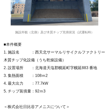
施設外観（北側）及び木質チップ充填状況（試運転時）
■本件概要
1. 施設名 ：西天北サーマルリサイクルファクトリー
木質チップ化設備（うち乾燥設備）
2. 設置場所 ：北海道天塩郡幌延町字幌延883 番地
3. 集熱面積 ：108ｍ2
4. 最大出力 ：77.7kW
5. チップ装填量：92ｍ3
＜株式会社日比谷アメニスについて＞