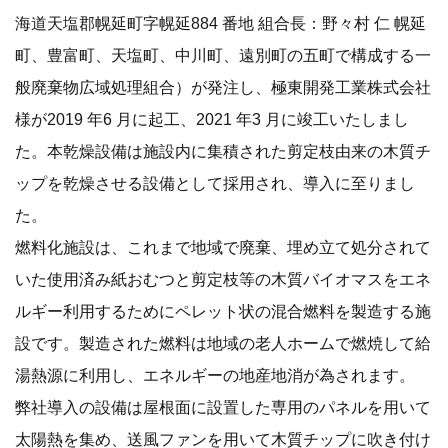
海道天塩郡幌延町字幌延884 番地 組合⾧：野々村 仁 幌延
町、豊富町、天塩町、中川町、遠別町の五町で構成する一
般廃棄物広域処理組合）が発注し、極東開発工業株式会社
様が2019 年6 月に起工、2021 年3 月に竣工いたしまし
た。本乾燥設備は施設内に集積された剪定枝由来の木質チ
ップを乾燥させる設備として採用され、導入に至りまし
た。
燃料化施設は、これまで地域で廃棄、埋め立て処分されて
いた使用済み紙おむつと剪定枝等の木質バイオマスをエネ
ルギー利用するためにペレット状の混合燃料を製造する施
設です。製造された燃料は地域の老人ホームで燃焼して給
湯熱源に利用し、エネルギーの地産地消が為されます。
弊社導入の設備は屋根面に設置した専用のパネルを用いて
太陽熱を集め、送風ファンを用いて木質チップに吹き付け