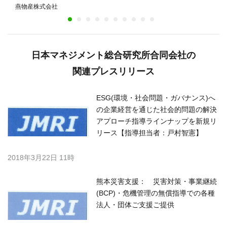
裁者』W鑑賞キャンペーンの賞品に——燕物産初の映
燕物産株式会社
画タイアップ
日本マネジメント総合研究所合同会社の
関連プレスリリース
ESG(環境・社会問題・ガバナンス)へ
の企業経営を通じた社会的問題の解決
アプローチ指導ラインナップを新規リ
リース【指導担当者：戸村智憲】
2018年3月22日 11時
熊本災害支援： 災害対策・事業継続
(BCP)・危機管理の無償指導での各種
法人・団体ご支援ご提供