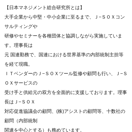
【日本マネジメント総合研究所とは】
大手企業から中堅・中小企業に至るまで、Ｊ−ＳＯＸコン
サルティングや
研修やセミナーを各種団体と協調しながら実施していま
す。理事長は
元 国連勤務で、国連における世界基準の内部統制主担等
を経て現職。
ＩＴベンダーのＪ−ＳＯＸツール監修や顧問も行い、Ｊ−Ｓ
ＯＸサービスの
受け手と供給元の双方を全面的に支援しております。理事
長はＪ−ＳＯＸ
対応促進協議会の顧問、(株)アシストの顧問等、十数社の
顧問（内部統制
関連を中心とする）も務めています。