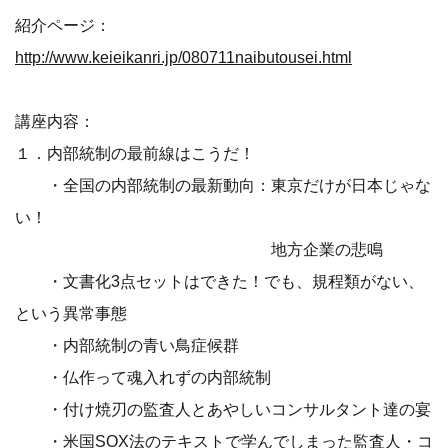
紹介ページ：
http://www.keieikanri.jp/080711naibutousei.html
講座内容：
１．内部統制の最前線はこうだ！
・全国の内部統制の最新動向：東京だけが日本じゃな
い！
地方企業の悲鳴
・文書化3点セットはできた！でも、規程類がない、
という異常事態
・内部統制の青い鳥症候群
・仏作って魂入れずの内部統制
・付け焼刃の監査人とあやしいコンサルタント達の宴
・米国SOX法のテキストで学んでしまった監査人・コ