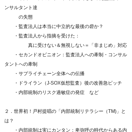
ンサルタント達
の失態
・監査法人は本当に中立的な最後の砦か？
・監査法人から指摘を受けた：
真に受けない＆無視しない＝「非まじめ」対応
・セカンドオピニオン：監査法人への牽制・コンサル
タントへの牽制
・サプライチェーン全体への伝播
・ドライラン（J-SOX仮想監査）後の改善急ピッチ
・内部統制のリスク過敏症の発症 など
２．世界初！戸村提唱の「内部統制リテラシー（TM)」と
は？
・内部統制は実にカンタン：卑弥呼の時代からある内