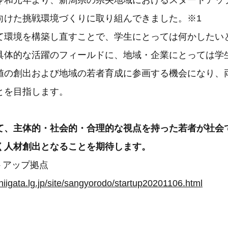
令和元年より、新潟県の県央地域におけるスタートアッ
向けた挑戦環境づくりに取り組んできました。※1
て環境を構築し直すことで、学生にとっては何かしたい
具体的な活躍のフィールドに、地域・企業にとっては学
値の創出および地域の若者育成に参画する機会になり、
とを目指します。
て、主体的・社会的・合理的な視点を持った若者が社会
く人材創出となることを期待します。
トアップ拠点
niigata.lg.jp/site/sangyorodo/startup20201106.html