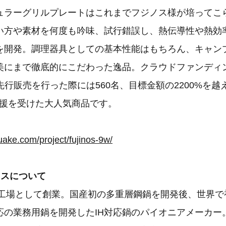
ュラーグリルプレートはこれまでフジノス様が培ってこ
い方や素材を何度も吟味、試行錯誤し、熱伝導性や熱効
を開発。調理器具としての基本性能はもちろん、キャン
美にまで徹底的にこだわった逸品。クラウドファンディ
」で先行販売を行った際には560名、目標金額の2200%を越
円の支援を受けた大人気商品です。
ake.com/project/fujinos-9w/
ノスについて
器工場として創業。国産初の多重層鋼鍋を開発後、世界で
応の業務用鍋を開発したIH対応鍋のパイオニアメーカー