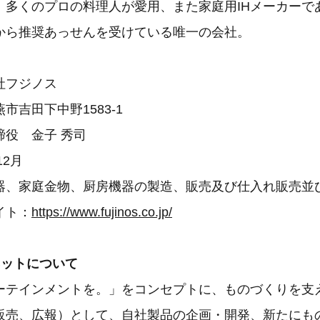
多くのプロの料理人が愛用、また家庭用IHメーカーであるP
から推奨あっせんを受けている唯一の会社。
社フジノス
市吉田下中野1583-1
締役 金子 秀司
12月
器、家庭金物、厨房機器の製造、販売及び仕入れ販売並
イト：
https://www.fujinos.co.jp/
ネットについて
ーテインメントを。」をコンセプトに、ものづくりを支
販売、広報）として、自社製品の企画・開発、新たにも