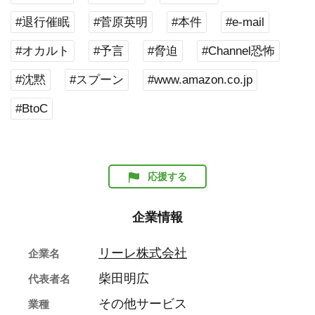
#退行催眠
#菅原英明
#本件
#e-mail
#オカルト
#予言
#脅迫
#Channel恐怖
#沈黙
#スプーン
#www.amazon.co.jp
#BtoC
応援する
企業情報
リーレ株式会社
企業名
柴田明広
代表者名
その他サービス
業種