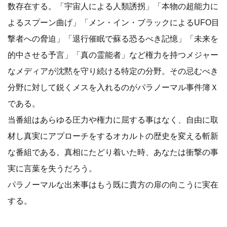
数存在する。「宇宙人による人類誘拐」「本物の超能力に
よるスプーン曲げ」「メン・イン・ブラックによるUFO目
撃者への脅迫」「退行催眠で蘇る恐るべき記憶」「未来を
的中させる予言」「真の霊能者」など権力を持つメジャー
なメディアが沈黙を守り続ける特定の分野。その忌むべき
分野に対して鋭くメスを入れるのがパラノーマル事件簿Ｘ
である。
当番組はあらゆる圧力や権力に屈する事はなく、自由に取
材し真実にアプローチをするオカルトの歴史を変える斬新
な番組である。真相にたどり着いた時、あなたは衝撃の事
実に言葉を失うだろう。
パラノーマルな出来事はもう既に貴方の扉の向こうに実在
する。