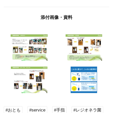
添付画像・資料
#おとも
#service
#手指
#レジオネラ菌