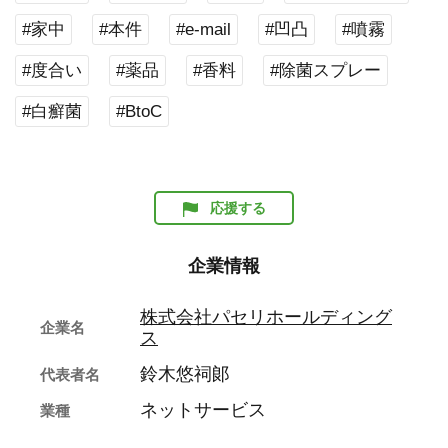
#家中
#本件
#e-mail
#凹凸
#噴霧
#度合い
#薬品
#香料
#除菌スプレー
#白癬菌
#BtoC
応援する
企業情報
株式会社パセリホールディング
企業名
ス
鈴木悠祠郞
代表者名
ネットサービス
業種