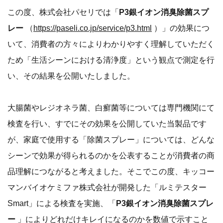
この度、株式会社パセリでは「
P3銀イオン消臭除菌スプ
レー
（
https://paseli.co.jp/service/p3.html
）」の効果につ
いて、消費者の方々によりわかりやすく理解していただく
ため「生活シーンにおける清浄度」という観点で測定を行
い、その結果を公開いたしました。
大腸菌やレジオネラ菌、白癬菌等については専門機関にて
検査を行い、すでにその効果を公開していた当製品です
が、家庭で使用する「除菌スプレー」については、どんな
シーンで効果が得られるのかを公表することが消費者の商
品理解につながると考えました。そこでこの度、キッコー
マンバイオケミファ株式会社が開発した「ルミテスター
Smart」による検査を実施、「
P3銀イオン消臭除菌スプレ
ー
」によりどれだけキレイになるのかを数値で示すこと