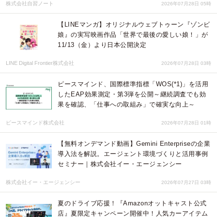
株式会社自習ノート
2026年07月28日 05時
【LINEマンガ】オリジナルウェブトゥーン『ゾンビ
娘』の実写映画作品「世界で最後の愛しい娘！」が
11/13（金）より日本公開決定
LINE Digital Frontier株式会社
2026年07月28日 03時
ピースマインド、国際標準指標「WOS(*1)」を活用
したEAP効果測定・第3弾を公開～継続調査でも効
果を確認、「仕事への取組み」で確実な向上～
ピースマインド株式会社
2026年07月28日 01時
【無料オンデマンド動画】Gemini Enterpriseの企業
導入法を解説。エージェント環境づくりと活用事例
セミナー｜株式会社イー・エージェンシー
株式会社イー・エージェンシー
2026年07月27日 03時
夏のドライブ応援！『Amazonオットキャスト公式
店』夏限定キャンペーン開催中！人気カーアイテム