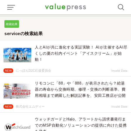
検索結果
serviceの検索結果
人とAIが共に進化する実証実験！ AIが主催するAI尽
くしの夏の社内イベント「アイスクリーム」が始
動！
にっぽんD2C応援委員会
NEW
Invalid Date
リモコンに「88」や「888」が表示されたら？給湯
器の寿命から交換時期、修理・交換の判断基準、費
用相場まで網羅した解説記事を、安田工務店が公開
株式会社エムディー
NEW
Invalid Date
ウォッチガードとHalo、アラートから請求書発行ま
でのMSP自動化ソリューションの提供に向けた提携