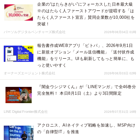
企業の“はたらきがい”にフォーカスした日本最大級
※のはたらく人ファーストアワードが提唱する「は
たらく人ファースト宣言」賛同企業数が10,000社を
突破！
パーソルデジタルベンチャーズ株式会社
2026年08月04日 01時
報告書作成WEBアプリ「ピトパ」、2026年9月1日
に新規オプション「メール送信機能」「送付状作成
機能」をリリース。UIも刷新してもっと簡単に、も
っと使いやすく
オーナーズエージェント株式会社
2026年08月03日 02時
『闇金ウシジマくん』が「LINEマンガ」で全46巻分
完全無料！ 本日8月1日（土）より3日間限定
LINE Digital Frontier株式会社
2026年07月31日 16時
アクロニス、AIネイティブ戦略を加速し、MSP向け
の「自律型IT」を推進