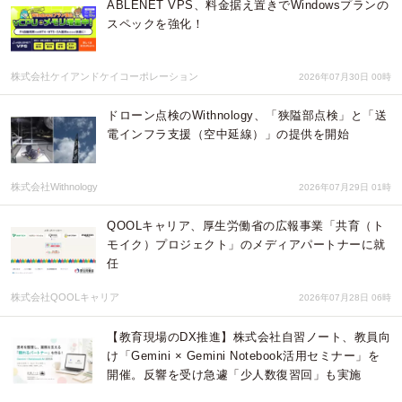
ABLENET VPS、料金据え置きでWindowsプランの
スペックを強化！
株式会社ケイアンドケイコーポレーション
2026年07月30日 00時
ドローン点検のWithnology、「狭隘部点検」と「送
電インフラ支援（空中延線）」の提供を開始
株式会社Withnology
2026年07月29日 01時
QOOLキャリア、厚生労働省の広報事業「共育（ト
モイク）プロジェクト」のメディアパートナーに就
任
株式会社QOOLキャリア
2026年07月28日 06時
【教育現場のDX推進】株式会社自習ノート、教員向
け「Gemini × Gemini Notebook活用セミナー」を
開催。反響を受け急遽「少人数復習回」も実施