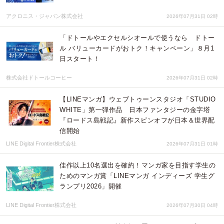
アクロニス・ジャパン株式会社
2026年07月31日 02時
「ドトールやエクセルシオールで使うなら ドトー
ル バリューカードがおトク！キャンペーン」８月1
日スタート！
株式会社ドトールコーヒー
2026年07月31日 02時
【LINEマンガ】ウェブトゥーンスタジオ「STUDIO
WHITE」第一弾作品 日本ファンタジーの金字塔
『ロードス島戦記』新作スピンオフが日本＆世界配
信開始
LINE Digital Frontier株式会社
2026年07月31日 01時
佳作以上10名選出を確約！マンガ家を目指す学生の
ためのマンガ賞「LINEマンガ インディーズ 学生グ
ランプリ2026」開催
LINE Digital Frontier株式会社
2026年07月30日 04時