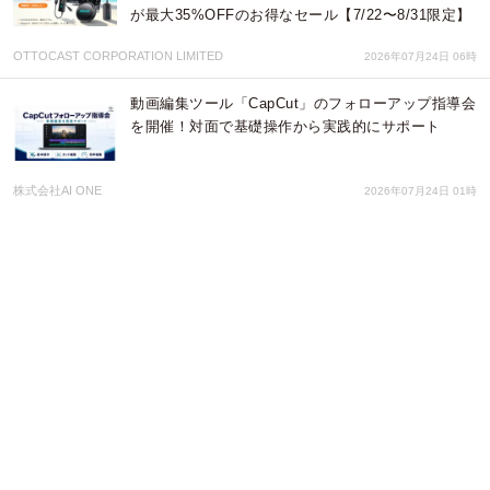
が最大35%OFFのお得なセール【7/22〜8/31限定】
OTTOCAST CORPORATION LIMITED
2026年07月24日 06時
動画編集ツール「CapCut」のフォローアップ指導会
を開催！対面で基礎操作から実践的にサポート
株式会社AI ONE
2026年07月24日 01時
約9割が経験するDXプロジェクトの停滞、最大の原
因は「要件定義」に｜2026年版「生成AI時代のDX
人材育成に関する実態調査」を無料公開
株式会社リンプレス
2026年07月23日 04時
【教育現場のDX推進】 株式会社自習ノート、那珂
川市教育委員会と連携し「那珂川市生成AIサーク
ル」向けNotebookLM実践セミナーを開催
株式会社自習ノート
2026年07月23日 04時