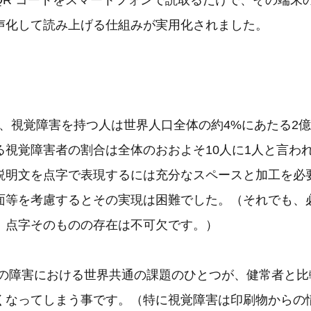
QR コードをスマートフォンで読取るだけで、その端末
声化して読み上げる仕組みが実用化されました。
は、視覚障害を持つ人は世界人口全体の約4%にあたる2億
る視覚障害者の割合は全体のおおよそ10人に1人と言わ
説明文を点字で表現するには充分なスペースと加工を必
面等を考慮するとその実現は困難でした。（それでも、
、点字そのものの存在は不可欠です。）
の障害における世界共通の課題のひとつが、健常者と比
くなってしまう事です。（特に視覚障害は印刷物からの