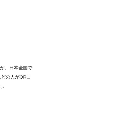
会社が、日本全国で
んどの人がQRコ
た。