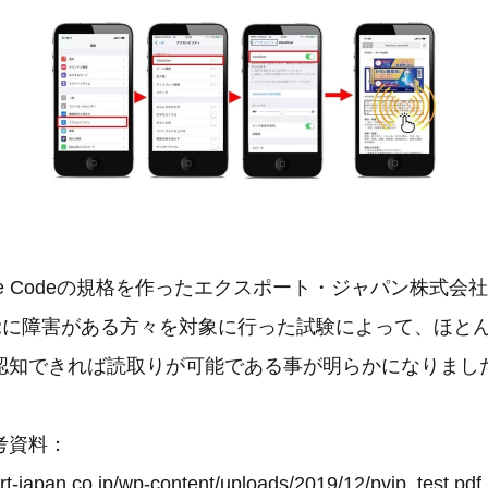
ible Codeの規格を作ったエクスポート・ジャパン株式
視覚に障害がある方々を対象に行った試験によって、ほと
認知できれば読取りが可能である事が明らかになりまし
考資料：
rt-japan.co.jp/wp-content/uploads/2019/12/pvip_test.pdf