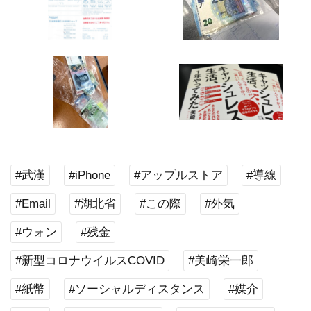
#武漢
#iPhone
#アップルストア
#導線
#Email
#湖北省
#この際
#外気
#ウォン
#残金
#新型コロナウイルスCOVID
#美崎栄一郎
#紙幣
#ソーシャルディスタンス
#媒介