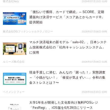
株式会社favy
2026年07月13日 01時
「後払いで獲得、カードで継続」─ SCORE、定期
通販向け決済サービス「スコアあとからカード®」
提供開始
株式会社DGフィナンシャルテクノロジー
2026年07月08日 06時
マルチ決済端末の新モデル「salo-02」、日本システ
ム技術株式会社の「社内キャッシュレスシステム」
に採用
ルミーズ株式会社
2026年07月08日 01時
現金手渡しに潜む、みんなの「困った！」実態調査
～「小銭がない！」「催促が気まずい…」令和の集
金ストレスとは？〜
ペイメントフォー
2026年06月30日 03時
大学1年生が開発した文化祭向け無料POSレジ
「FesRegi」、iOS版を6月29日にリリース