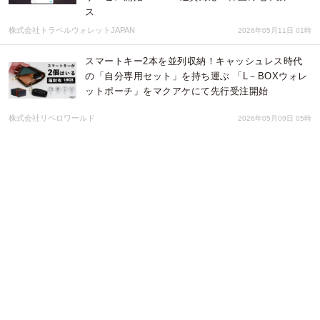
ス
株式会社トラベルウォレットJAPAN
2026年05月11日 01時
スマートキー2本を並列収納！キャッシュレス時代
の「自分専用セット」を持ち運ぶ 「L－BOXウォレ
ットポーチ」をマクアケにて先行受注開始
株式会社リベロワールド
2026年05月09日 05時
独立行政法人国立高等専門学校機構 石川工業高等専
門学校は、学納金総合ソリューションを導入し寄付
金のオンライン募集を開始
株式会社エフレジ
2026年05月01日 02時
学校法人山手英学院は、学納金総合ソリューション
を導入し寄付金のオンライン募集を開始
株式会社エフレジ
2026年04月30日 02時