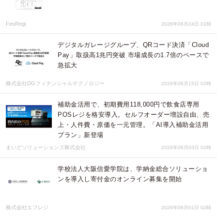
FesRegi
2026年06月24日 01時
デジタルガレージグループ、QRコード決済「Cloud
Pay」取扱高1兆円突破 市場成⻑の1.7倍のペースで
急拡⼤
株式会社DGフィナンシャルテクノロジー
2026年06月15日 02時
補助金活用で、初期費用118,000円で飲食店専用
POSレジを格安導入。セルフオーダー増設自由、売
上・人件費・原価を一元管理。「AI導入補助金活用
プラン」新登場
まいどソリューションズ株式会社
2026年06月03日 02時
学校法人大阪信愛学院は、学納金総合ソリューショ
ンを導入し寄付金のオンライン募集を開始
株式会社エフレジ
2026年06月01日 02時